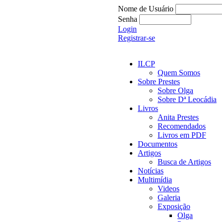
Nome de Usuário
Senha
Login
Registrar-se
ILCP
Quem Somos
Sobre Prestes
Sobre Olga
Sobre Dª Leocádia
Livros
Anita Prestes
Recomendados
Livros em PDF
Documentos
Artigos
Busca de Artigos
Notícias
Multimídia
Videos
Galeria
Exposição
Olga