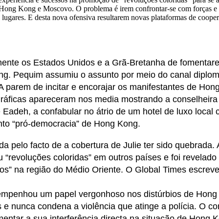
 Hong Kong e Moscovo. O problema é irem confrontar-se com forças e 
lugares. E desta nova ofensiva resultarem novas plataformas de cooper
mente os Estados Unidos e a Grã-Bretanha de fomentare
. Pequim assumiu o assunto por meio do canal diplomá
A parem de incitar e encorajar os manifestantes de Ho
gráficas apareceram nos media mostrando a conselheira 
adeh, a confabular no átrio de um hotel de luxo local 
nto “pró-democracia” de Hong Kong.
da pelo facto de a cobertura de Julie ter sido quebrada
u “revoluções coloridas” em outros países e foi revelado
os” na região do Médio Oriente. O Global Times escreveu
mpenhou um papel vergonhoso nos distúrbios de Hong
 e nunca condena a violência que atinge a polícia. O c
ntar a sua interferência directa na situação de Hong K