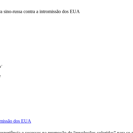
a sino-russa contra a intromissão dos EUA
a'
e
tromissão dos EUA
periência e sucessos na promoção de “revoluções coloridas” para se 