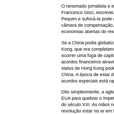
O renomado jornalista e e
Francesco Sisci, escreve
Pequim e sufocá-la pode 
câmara de compensação, u
economias abertas do res
Se a China podia globali
Kong, que era completame
ocorrer uma fuga de capi
acordos financeiros atravé
status de Hong Kong pode
China. A época de estar d
acordos especiais está ra
Dito simplesmente, a ag
EUA para quebrar o ímpet
do século XXI. As mãos n
revolução estar no ar em 