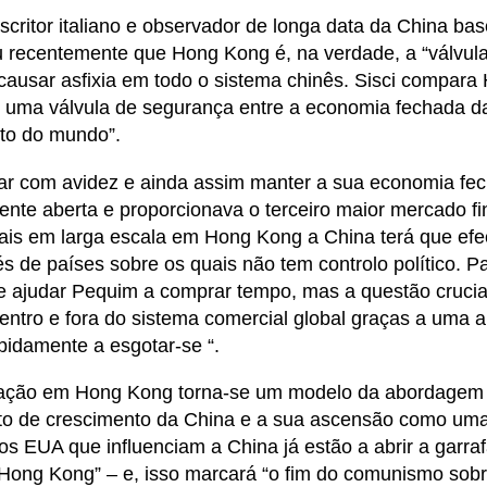
scritor italiano e observador de longa data da China b
u recentemente que Hong Kong é, na verdade, a “válvul
causar asfixia em todo o sistema chinês. Sisci compar
ma válvula de segurança entre a economia fechada da 
to do mundo”.
zar com avidez e ainda assim manter a sua economia fec
nte aberta e proporcionava o terceiro maior mercado f
tais em larga escala em Hong Kong a China terá que efec
s de países sobre os quais não tem controlo político. Par
 ajudar Pequim a comprar tempo, mas a questão crucial
entro e fora do sistema comercial global graças a uma 
pidamente a esgotar-se “.
itação em Hong Kong torna-se um modelo da abordagem
o de crescimento da China e a sua ascensão como uma r
os EUA que influenciam a China já estão a abrir a garr
Hong Kong” – e, isso marcará “o fim do comunismo sobre