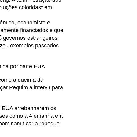
luções coloridas” em
démico, economista e
amente financiados e que
ó governos estrangeiros
rizou exemplos passados
hina por parte EUA.
, como a queima da
ar Pequim a intervir para
os EUA arrebanharem os
íses como a Alemanha e a
abominam ficar a reboque