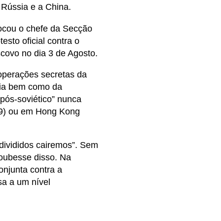
a Rússia e a China.
vocou o chefe da Secção
sto oficial contra o
ovo no dia 3 de Agosto.
operações secretas da
ícia bem como da
“pós-soviético” nunca
89) ou em Hong Kong
divididos cairemos”. Sem
soubesse disso. Na
onjunta contra a
sa a um nível