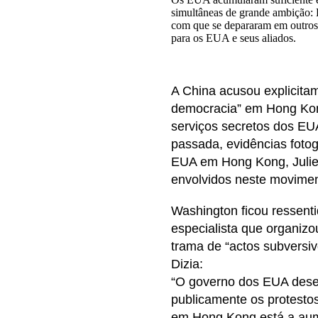
simultâneas de grande ambição:
com que se depararam em outros 
para os EUA e seus aliados.
A China acusou explicita
democracia” em Hong Kong
serviços secretos dos EU
passada, evidências foto
EUA em Hong Kong, Julie E
envolvidos neste movime
Washington ficou ressenti
especialista que organizo
trama de “actos subversiv
Dizia:
“O governo dos EUA dese
publicamente os protestos
em Hong Kong está a aume