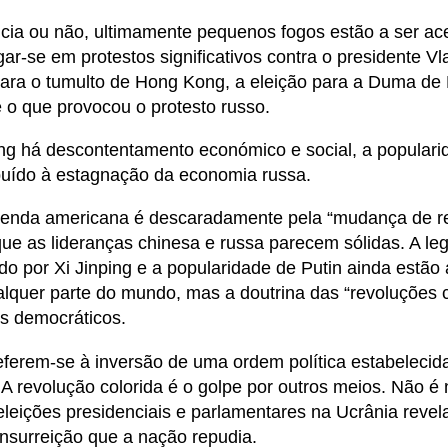
ncia ou não, ultimamente pequenos fogos estão a ser a
r-se em protestos significativos contra o presidente Vla
 para o tumulto de Hong Kong, a eleição para a Duma de 
 o que provocou o protesto russo.
 há descontentamento económico e social, a popularid
ibuído à estagnação da economia russa.
enda americana é descaradamente pela “mudança de reg
e as lideranças chinesa e russa parecem sólidas. A leg
o por Xi Jinping e a popularidade de Putin ainda estão 
alquer parte do mundo, mas a doutrina das “revoluções c
os democráticos.
eferem-se à inversão de uma ordem política estabelecid
A revolução colorida é o golpe por outros meios. Não
eleições presidenciais e parlamentares na Ucrânia reve
insurreição que a nação repudia.