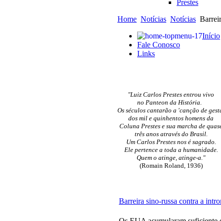
Prestes
Home
Notícias
Notícias
Barreir
Início
Fale Conosco
Links
"Luiz Carlos Prestes entrou vivo
no Panteon da História.
Os séculos cantarão a 'canção de gest
dos mil e quinhentos homens da
Coluna Prestes e sua marcha de quas
três anos através do Brasil.
Um Carlos Prestes nos é sagrado.
Ele pertence a toda a humanidade.
Quem o atinge, atinge-a."
(Romain Roland, 1936)
Barreira sino-russa contra a in
Os EUA acumularam suficiente ex