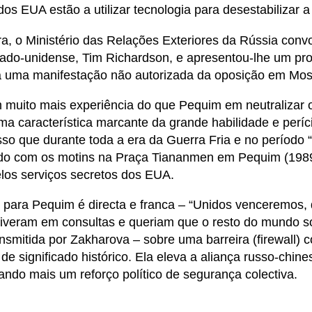
dos EUA estão a utilizar tecnologia para desestabilizar 
ra, o Ministério das Relações Exteriores da Rússia con
ado-unidense, Tim Richardson, e apresentou-lhe um prote
 uma manifestação não autorizada da oposição em Mosc
muito mais experiência do que Pequim em neutralizar 
uma característica marcante da grande habilidade e per
so que durante toda a era da Guerra Fria e no período 
ido com os motins na Praça Tiananmen em Pequim (19
os serviços secretos dos EUA.
ara Pequim é directa e franca – “Unidos venceremos, 
stiveram em consultas e queriam que o resto do mundo 
mitida por Zakharova – sobre uma barreira (firewall) c
de significado histórico. Ela eleva a aliança russo-chine
iando mais um reforço político de segurança colectiva.