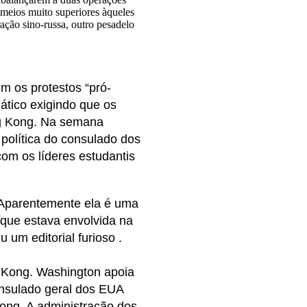
meios muito superiores àqueles
ação sino-russa, outro pesadelo
m os protestos “pró-
tico exigindo que os
ng Kong. Na semana
política do consulado dos
com os líderes estudantis
. Aparentemente ela é uma
 que estava envolvida na
 um editorial furioso .
 Kong. Washington apoia
onsulado geral dos EUA
ong. A administração dos