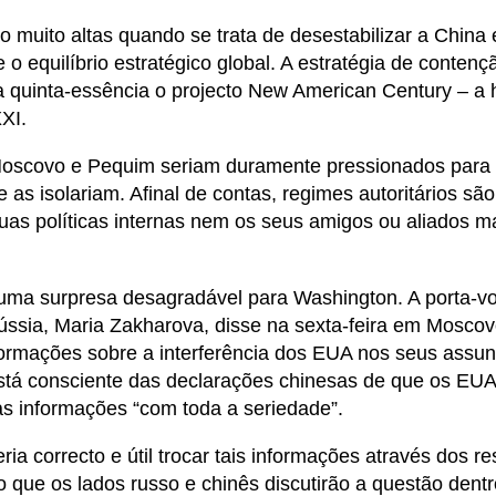
o muito altas quando se trata de desestabilizar a China
 equilíbrio estratégico global. A estratégia de conten
a quinta-essência o projecto New American Century – a
XI.
scovo e Pequim seriam duramente pressionados para e
 as isolariam. Afinal de contas, regimes autoritários sã
as políticas internas nem os seus amigos ou aliados m
ma surpresa desagradável para Washington. A porta-voz
ússia, Maria Zakharova, disse na sexta-feira em Moscov
ormações sobre a interferência dos EUA nos seus assunt
tá consciente das declarações chinesas de que os EUA
as informações “com toda a seriedade”.
ia correcto e útil trocar tais informações através dos re
 que os lados russo e chinês discutirão a questão dent