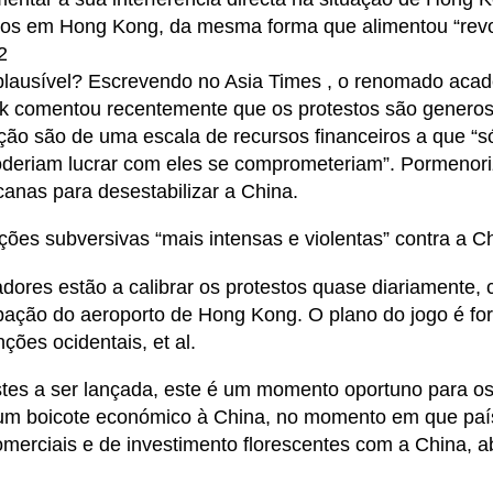
ltos em Hong Kong, da mesma forma que alimentou “revo
2
plausível? Escrevendo no Asia Times , o renomado aca
k comentou recentemente que os protestos são generos
ação são de uma escala de recursos financeiros a que “s
poderiam lucrar com eles se comprometeriam”. Pormeno
canas para desestabilizar a China.
ões subversivas “mais intensas e violentas” contra a C
adores estão a calibrar os protestos quase diariamente
ação do aeroporto de Hong Kong. O plano do jogo é forç
nções ocidentais, et al.
stes a ser lançada, este é um momento oportuno para 
 num boicote económico à China, no momento em que pa
comerciais e de investimento florescentes com a China, 