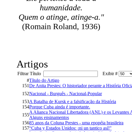
humanidade.
Quem o atinge, atinge-a."
(Romain Roland, 1936)
Artigos
Filtrar Título
Exibir #
#
Título do Artigo
151
De Anita Prestes: O historiador perante a História Ofici
152
Nacional - Burguês - Nacional-Popular
153
A Batalha de Kursk e a falsificação da História
154
Porque Cuba ainda é importante.
A Aliança Nacional Libertadora (ANL) e os Levantes 
155
Alguns ensinamentos
156
85 anos da Coluna Prestes - uma epopéia brasileira
157
“Cuba y Estados Unidos: ¡ni un tantico así!"