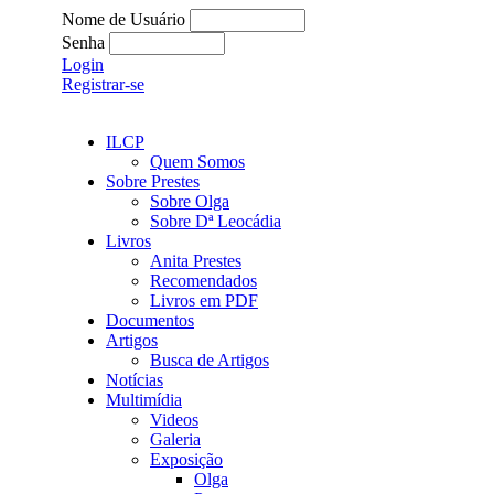
Nome de Usuário
Senha
Login
Registrar-se
ILCP
Quem Somos
Sobre Prestes
Sobre Olga
Sobre Dª Leocádia
Livros
Anita Prestes
Recomendados
Livros em PDF
Documentos
Artigos
Busca de Artigos
Notícias
Multimídia
Videos
Galeria
Exposição
Olga