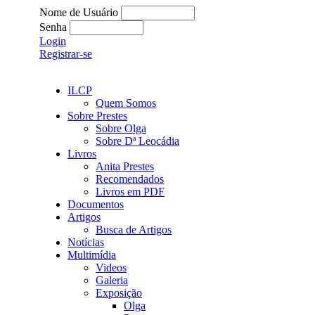
Nome de Usuário
Senha
Login
Registrar-se
ILCP
Quem Somos
Sobre Prestes
Sobre Olga
Sobre Dª Leocádia
Livros
Anita Prestes
Recomendados
Livros em PDF
Documentos
Artigos
Busca de Artigos
Notícias
Multimídia
Videos
Galeria
Exposição
Olga