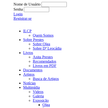
Nome de Usuário
Senha
Login
Registrar-se
ILCP
Quem Somos
Sobre Prestes
Sobre Olga
Sobre Dª Leocádia
Livros
Anita Prestes
Recomendados
Livros em PDF
Documentos
Artigos
Busca de Artigos
Notícias
Multimídia
Videos
Galeria
Exposição
Olga