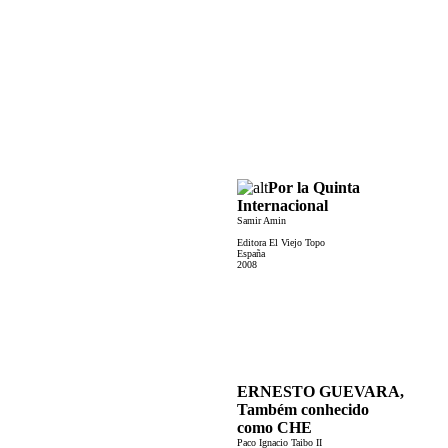
Por la Quinta
Internacional
Samir Amin
Editora El Viejo Topo
España
2008
ERNESTO GUEVARA,
Também conhecido
como CHE
Paco Ignacio Taibo II