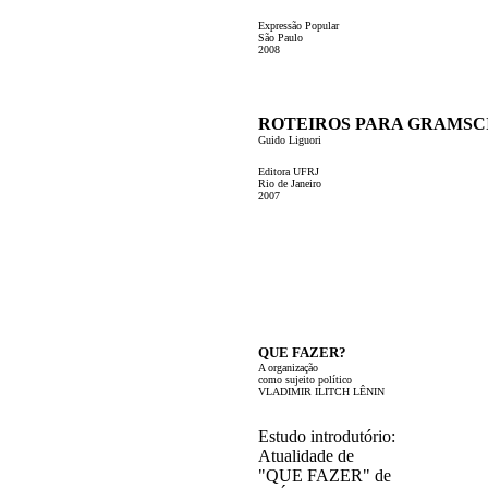
Expressão Popular
São Paulo
2008
ROTEIROS PARA GRAMSC
Guido Liguori
Editora UFRJ
Rio de Janeiro
2007
QUE FAZER?
A organização
como sujeito político
VLADIMIR ILITCH LÊNIN
Estudo introdutório:
Atualidade de
"QUE FAZER" de