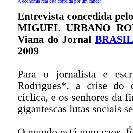
A economia real está corroída por um câncer
Entrevista concedida pelo
MIGUEL URBANO ROD
Viana
do Jornal
BRASIL
2009
Para o jornalista e esc
Rodrigues*, a crise do c
cíclica, e os senhores da f
gigantescas lutas sociais 
O mundo está num caos. É 