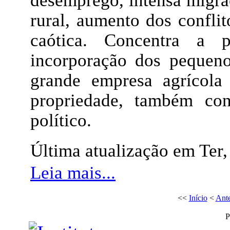
desemprego, intensa migra
rural, aumento dos confli
caótica. Concentra a 
incorporação dos pequeno
grande empresa agrícola
propriedade, também con
político.
Última atualização em Ter
Leia mais...
<<
Início
<
Ante
P