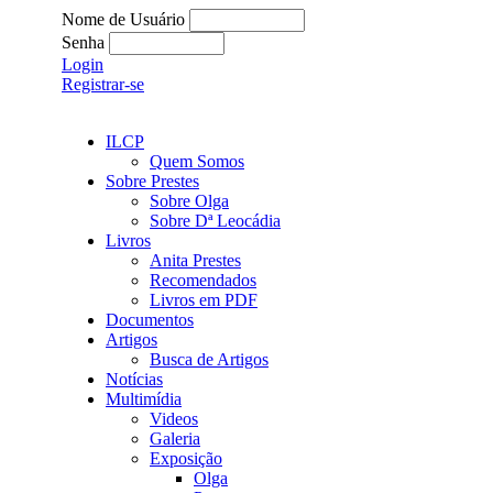
Nome de Usuário
Senha
Login
Registrar-se
ILCP
Quem Somos
Sobre Prestes
Sobre Olga
Sobre Dª Leocádia
Livros
Anita Prestes
Recomendados
Livros em PDF
Documentos
Artigos
Busca de Artigos
Notícias
Multimídia
Videos
Galeria
Exposição
Olga