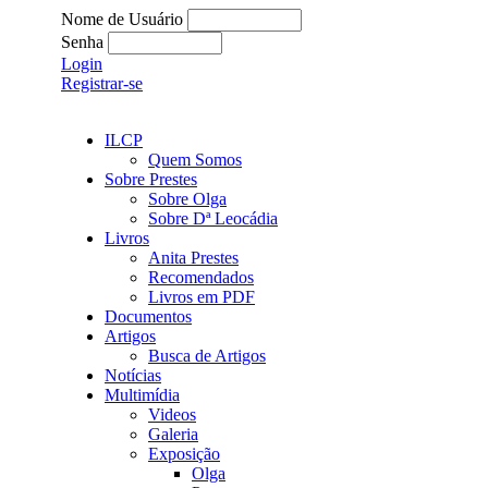
Nome de Usuário
Senha
Login
Registrar-se
ILCP
Quem Somos
Sobre Prestes
Sobre Olga
Sobre Dª Leocádia
Livros
Anita Prestes
Recomendados
Livros em PDF
Documentos
Artigos
Busca de Artigos
Notícias
Multimídia
Videos
Galeria
Exposição
Olga